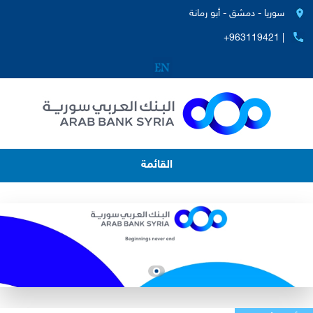
سوريا - دمشق - أبو رمانة
+963119421 |
القائمة