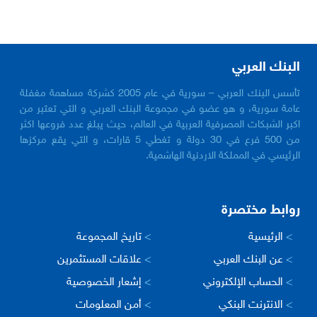
البنك العربي
تأسس البنك العربي – سورية في عام 2005 كشركة مساهمة مغفلة
عامة سورية، و هو عضو في مجموعة البنك العربي و التي تعتبر من
اكبر الشبكات المصرفية العربية في العالم، حيث يبلغ عدد فروعها اكثر
من 500 فرع في 30 دولة و تغطي 5 قارات، و التي يقع مركزها
الرئيسي في المملكة الاردنية الهاشمية.
روابط مختصرة
>
الرئيسية
>
تاريخ المجموعة
>
عن البنك العربي
>
علاقات المستثمرين
>
الحساب الإلكتروني
>
إشعار الخصوصية
>
الانترنت البنكي
>
أمن المعلومات