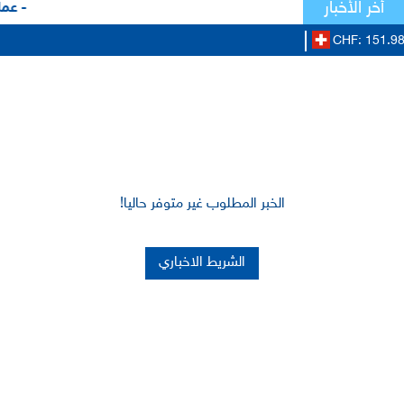
أخر الأخبار
- عمل
CHF: 151.98
الخبر المطلوب غير متوفر حاليا!