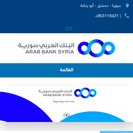
سوريا - دمشق - أبو رمانة
+963119421 |
القائمة