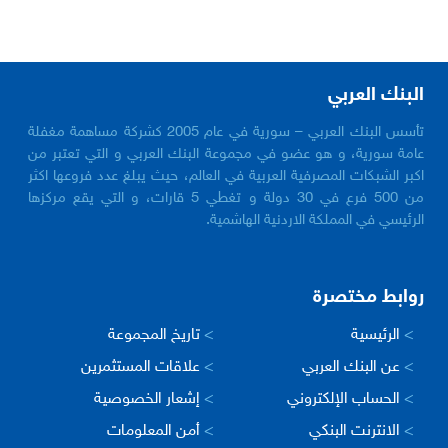
البنك العربي
تأسس البنك العربي – سورية في عام 2005 كشركة مساهمة مغفلة
عامة سورية، و هو عضو في مجموعة البنك العربي و التي تعتبر من
اكبر الشبكات المصرفية العربية في العالم، حيث يبلغ عدد فروعها اكثر
من 500 فرع في 30 دولة و تغطي 5 قارات، و التي يقع مركزها
الرئيسي في المملكة الاردنية الهاشمية.
روابط مختصرة
>
الرئيسية
>
تاريخ المجموعة
>
عن البنك العربي
>
علاقات المستثمرين
>
الحساب الإلكتروني
>
إشعار الخصوصية
>
الانترنت البنكي
>
أمن المعلومات