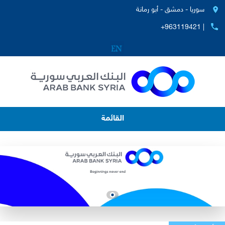
سوريا - دمشق - أبو رمانة
+963119421 |
القائمة