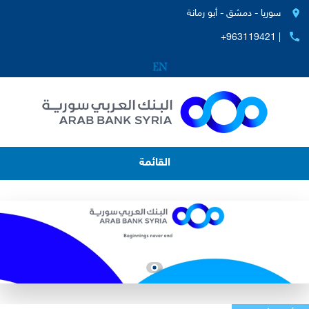
سوريا - دمشق - أبو رمانة
+963119421 |
القائمة