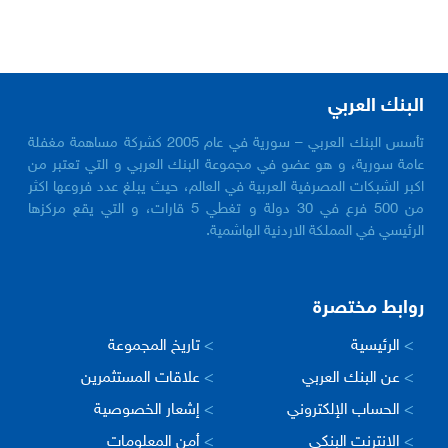
البنك العربي
تأسس البنك العربي – سورية في عام 2005 كشركة مساهمة مغفلة
عامة سورية، و هو عضو في مجموعة البنك العربي و التي تعتبر من
اكبر الشبكات المصرفية العربية في العالم، حيث يبلغ عدد فروعها اكثر
من 500 فرع في 30 دولة و تغطي 5 قارات، و التي يقع مركزها
الرئيسي في المملكة الاردنية الهاشمية.
روابط مختصرة
>
الرئيسية
>
تاريخ المجموعة
>
عن البنك العربي
>
علاقات المستثمرين
>
الحساب الإلكتروني
>
إشعار الخصوصية
>
الانترنت البنكي
>
أمن المعلومات