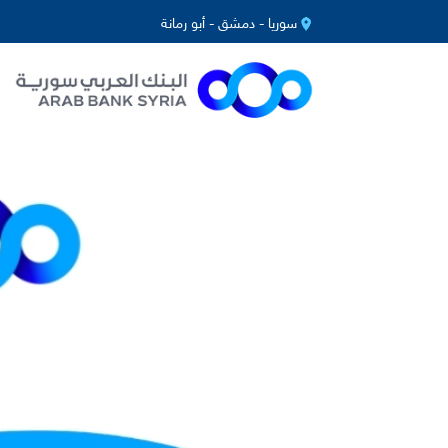
سوريا - دمشق - أبو رمانة