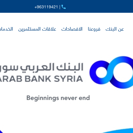
+963119421 |
عن البنك
فروعنا
الافصاحات
علاقات المستثمرين
الخدمات