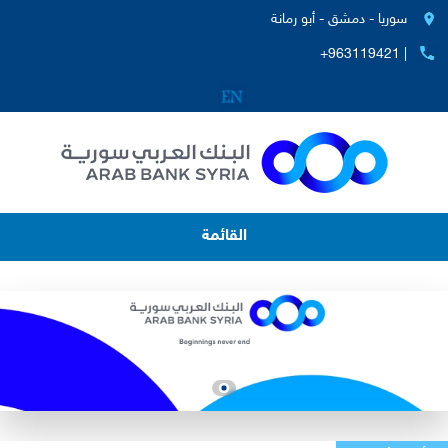
سوريا - دمشق - أبو رمانة
+963119421 |
القائمة