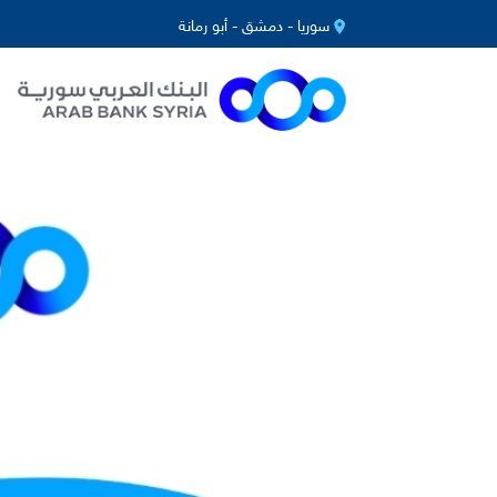
سوريا - دمشق - أبو رمانة