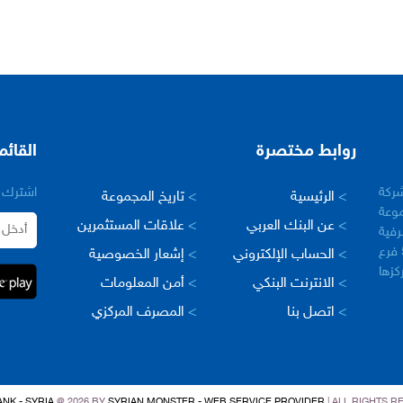
روابط مختصرة
القائم
– سورية في عام 2005 كشركة
اشترك ب
>
الرئيسية
>
تاريخ المجموعة
وعة
>
عن البنك العربي
>
علاقات المستثمرين
رفية
العربية في العالم، حيث يبلغ عدد فروعها اكثر من 500 فرع
>
الحساب الإلكتروني
>
إشعار الخصوصية
مركزها
>
الانترنت البنكي
>
أمن المعلومات
>
اتصل بنا
>
المصرف المركزي
NK - SYRIA
@ 2026 BY
SYRIAN MONSTER - WEB SERVICE PROVIDER
| ALL RIGHTS 