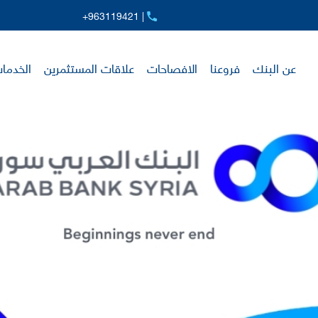
+963119421 |
عن البنك
فروعنا
الافصاحات
علاقات المستثمرين
الخدمات