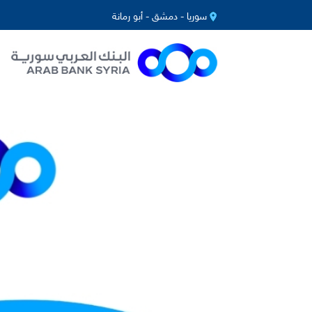
سوريا - دمشق - أبو رمانة