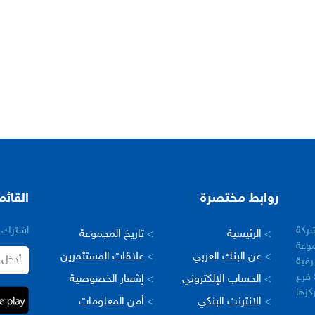
روابط مختصرة
القائم
– سورية في عام 2005 كشركة
اشترك ب
>
الرئيسية
>
تاريخ المجموعة
وعة
>
عن البنك العربي
>
علاقات المستثمرين
رفية
العربية في العالم، حيث يبلغ عدد فروعها اكثر من 500 فرع
>
الحساب الإلكتروني
>
إشعار الخصوصية
مركزها
>
الانترنت البنكي
>
أمن المعلومات