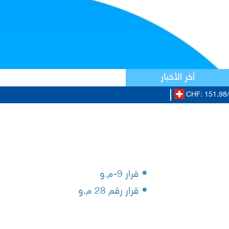
أخر الأخبار
CHF: 151.98/
•
قرار 9-م.و
•
قرار رقم 28 م.و