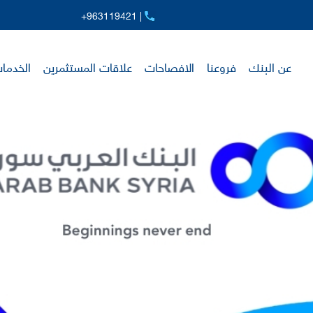
+963119421 |
عن البنك
فروعنا
الافصاحات
علاقات المستثمرين
الخدمات