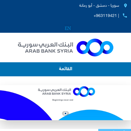
سوريا - دمشق - أبو رمانة
+963119421 |
القائمة