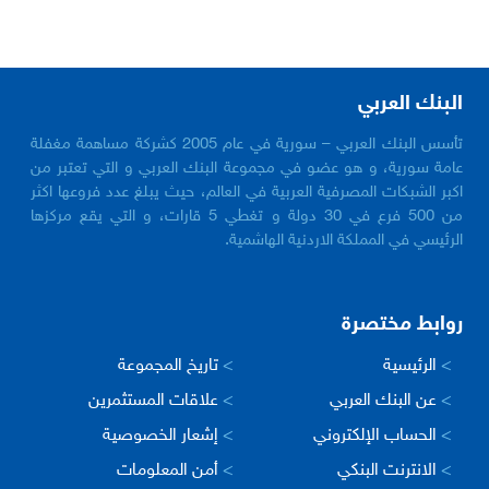
البنك العربي
تأسس البنك العربي – سورية في عام 2005 كشركة مساهمة مغفلة
عامة سورية، و هو عضو في مجموعة البنك العربي و التي تعتبر من
اكبر الشبكات المصرفية العربية في العالم، حيث يبلغ عدد فروعها اكثر
من 500 فرع في 30 دولة و تغطي 5 قارات، و التي يقع مركزها
الرئيسي في المملكة الاردنية الهاشمية.
روابط مختصرة
>
الرئيسية
>
تاريخ المجموعة
>
عن البنك العربي
>
علاقات المستثمرين
>
الحساب الإلكتروني
>
إشعار الخصوصية
>
الانترنت البنكي
>
أمن المعلومات