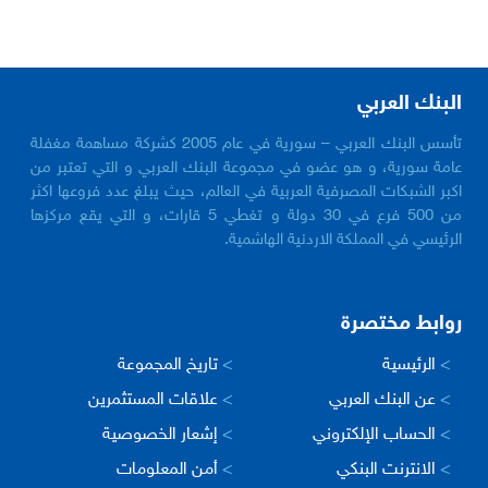
البنك العربي
تأسس البنك العربي – سورية في عام 2005 كشركة مساهمة مغفلة
عامة سورية، و هو عضو في مجموعة البنك العربي و التي تعتبر من
اكبر الشبكات المصرفية العربية في العالم، حيث يبلغ عدد فروعها اكثر
من 500 فرع في 30 دولة و تغطي 5 قارات، و التي يقع مركزها
الرئيسي في المملكة الاردنية الهاشمية.
روابط مختصرة
>
الرئيسية
>
تاريخ المجموعة
>
عن البنك العربي
>
علاقات المستثمرين
>
الحساب الإلكتروني
>
إشعار الخصوصية
>
الانترنت البنكي
>
أمن المعلومات