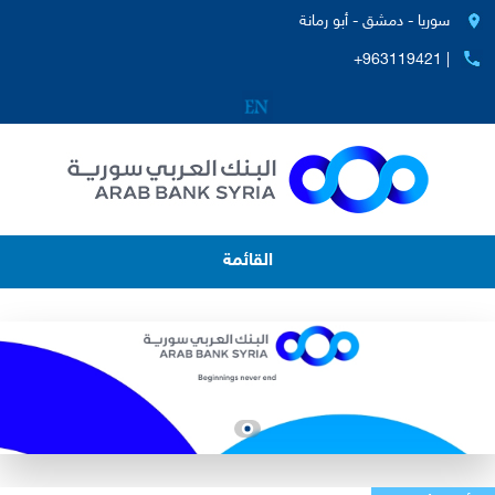
سوريا - دمشق - أبو رمانة
+963119421 |
القائمة