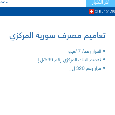
أخر الأخبار
- عمل
CHF: 151.98
تعاميم مصرف سورية المركزي
•
القرار رقم/ 7 /م.و
•
تعميم البنك المركزي رقم 599/ل إ
•
قرار رقم 320 ل إ