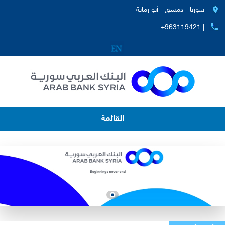
سوريا - دمشق - أبو رمانة
+963119421 |
القائمة