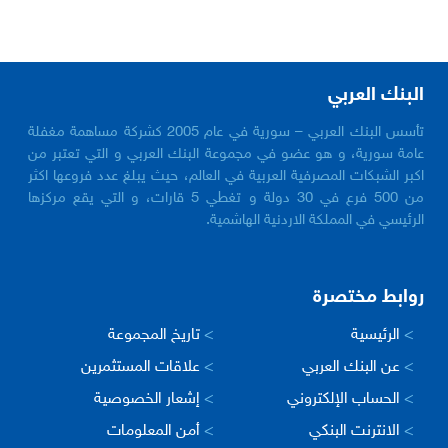
البنك العربي
تأسس البنك العربي – سورية في عام 2005 كشركة مساهمة مغفلة
عامة سورية، و هو عضو في مجموعة البنك العربي و التي تعتبر من
اكبر الشبكات المصرفية العربية في العالم، حيث يبلغ عدد فروعها اكثر
من 500 فرع في 30 دولة و تغطي 5 قارات، و التي يقع مركزها
الرئيسي في المملكة الاردنية الهاشمية.
روابط مختصرة
>
الرئيسية
>
تاريخ المجموعة
>
عن البنك العربي
>
علاقات المستثمرين
>
الحساب الإلكتروني
>
إشعار الخصوصية
>
الانترنت البنكي
>
أمن المعلومات