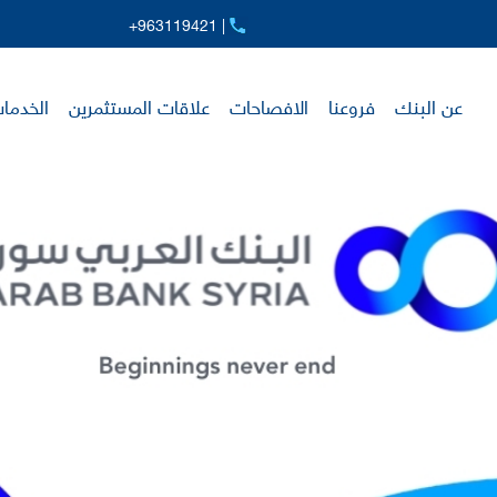
+963119421 |
عن البنك
فروعنا
الافصاحات
علاقات المستثمرين
الخدمات