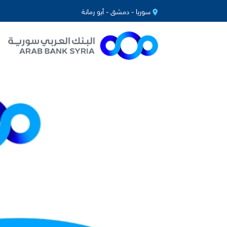
سوريا - دمشق - أبو رمانة