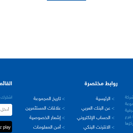
روابط مختصرة
القائم
– سورية في عام 2005 كشركة
اشترك ب
>
الرئيسية
>
تاريخ المجموعة
وعة
>
عن البنك العربي
>
علاقات المستثمرين
رفية
العربية في العالم، حيث يبلغ عدد فروعها اكثر من 500 فرع
>
الحساب الإلكتروني
>
إشعار الخصوصية
مركزها
>
الانترنت البنكي
>
أمن المعلومات